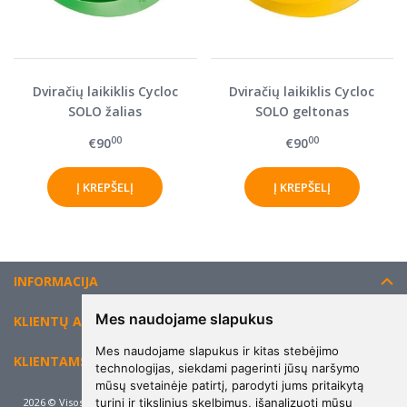
Dviračių laikiklis Cycloc
Dviračių laikiklis Cycloc
SOLO žalias
SOLO geltonas
00
00
€90
€90
INFORMACIJA
Mes naudojame slapukus
KLIENTŲ APTARNAVIMAS
Mes naudojame slapukus ir kitas stebėjimo
KLIENTAMS
technologijas, siekdami pagerinti jūsų naršymo
mūsų svetainėje patirtį, parodyti jums pritaikytą
turinį ir tikslinius skelbimus, išanalizuoti mūsų
2026 © Visos teisės saugomos. Kopijuoti, platinti svetainės turinį be autorių