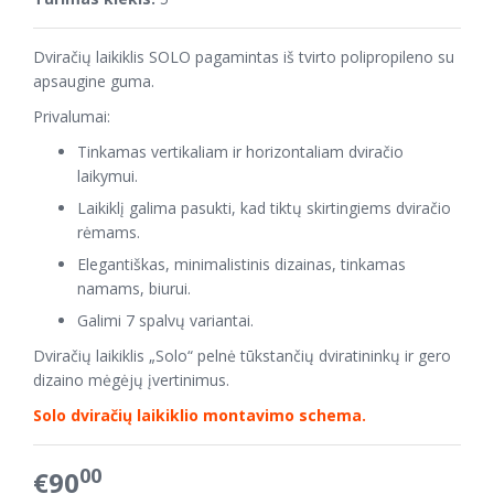
Dviračių laikiklis SOLO pagamintas iš tvirto polipropileno su
apsaugine guma.
Privalumai:
Tinkamas vertikaliam ir horizontaliam dviračio
laikymui.
Laikiklį galima pasukti, kad tiktų skirtingiems dviračio
rėmams.
Elegantiškas, minimalistinis dizainas, tinkamas
namams, biurui.
Galimi 7 spalvų variantai.
Dviračių laikiklis „Solo“ pelnė tūkstančių dviratininkų ir gero
dizaino mėgėjų įvertinimus.
Solo dviračių laikiklio montavimo schema.
00
€90