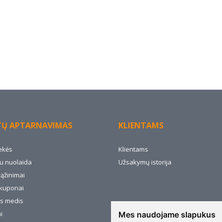
TŲ APTARNAVIMAS
KLIENTAMS
ekės
Klientams
u nuolaida
Užsakymų istorija
rąžinimai
kuponai
s medis
i
Mes naudojame slapukus