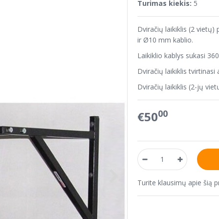
Turimas kiekis:
5
Dviračių laikiklis (2 viet
ir Ø10 mm kablio.
Laikiklio kablys sukasi 36
Dviračių laikiklis tvirtin
Dviračių laikiklis (2-jų viet
00
€50
Turite klausimų apie šią 