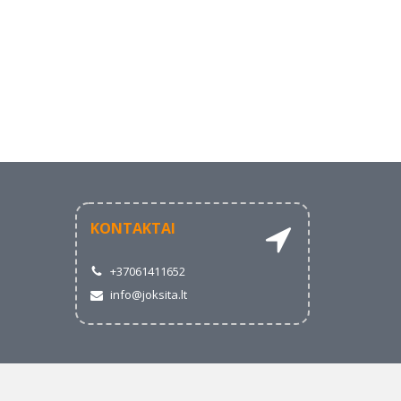
KONTAKTAI
+37061411652
info@joksita.lt