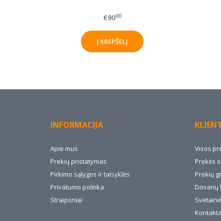
00
€90
INFORMACIJA
KLIEN
Apie mus
Visos pr
Prekių pristatymas
Prekės s
Pirkimo sąlygos ir taisyklės
Prekių g
Privatumo politika
Dovanų 
Straipsniai
Svetainė
Kontakta