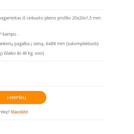
ų) pagamintas iš cinkuoto plieno profilio 20x20x1,5 mm
0º kampu. .
asi ankerių pagalba į sieną, 6xØ8 mm (sukomplektuoti)
ų) išlaiko iki 40 kg. svorį
prekę?
Klauskite