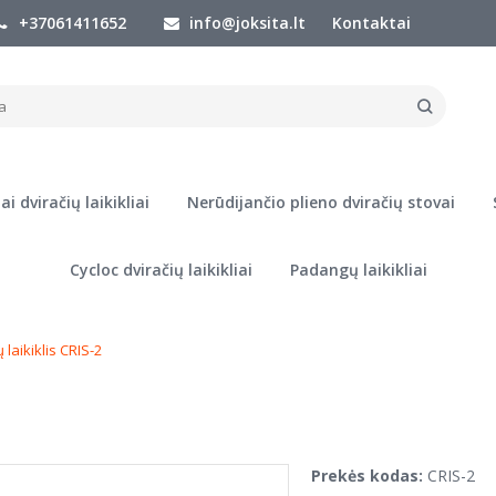
+37061411652
info@joksita.lt
Kontaktai
iai dviračių laikikliai
Nerūdijančio plieno dviračių stovai
Cycloc dviračių laikikliai
Padangų laikikliai
 laikiklis CRIS-2
Prekės kodas:
CRIS-2