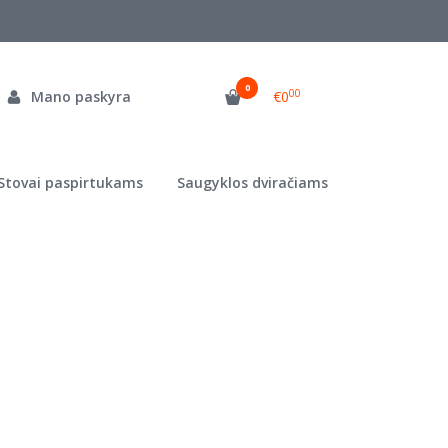
0
00
Mano paskyra
€0
Stovai paspirtukams
Saugyklos dviračiams