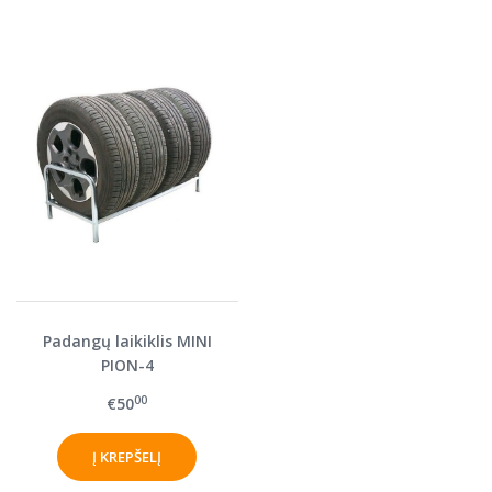
Padangų laikiklis MINI
PION-4
00
€50